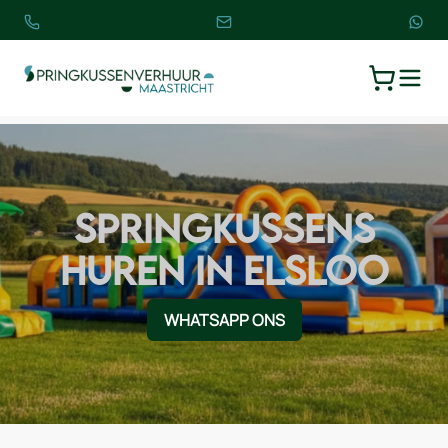
TOGGLE
WINKELW
SPRINGKUSSENS
HUREN IN ELSLOO
WHATSAPP ONS