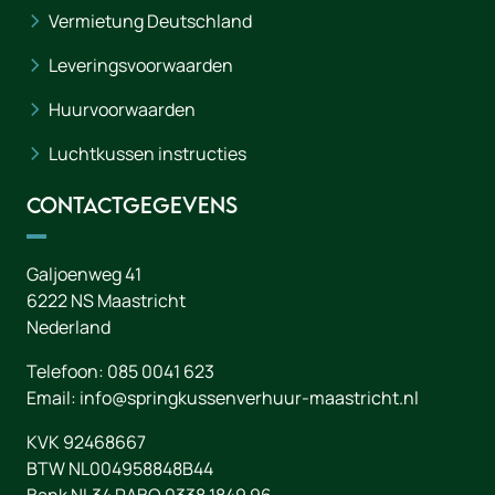
Vermietung Deutschland
Leveringsvoorwaarden
Huurvoorwaarden
Luchtkussen instructies
Contactgegevens
Galjoenweg 41
6222 NS
Maastricht
Nederland
Telefoon:
085 0041 623
Email:
info@springkussenverhuur-maastricht.nl
KVK 92468667
BTW NL004958848B44
Bank NL34 RABO 0338 1849 96