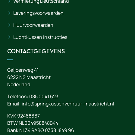
Vermietung Deutschland
Leveringsvoorwaarden
Huurvoorwaarden
Luchtkussen instructies
Contactgegevens
Galjoenweg 41
6222 NS
Maastricht
Nederland
Telefoon:
085 0041 623
Email:
info@springkussenverhuur-maastricht.nl
KVK 92468667
BTW NL004958848B44
Bank NL34 RABO 0338 1849 96