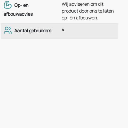
Wij adviseren om dit
Op- en
product door ons te laten
afbouwadvies
op- en afbouwen.
4
Aantal gebruikers