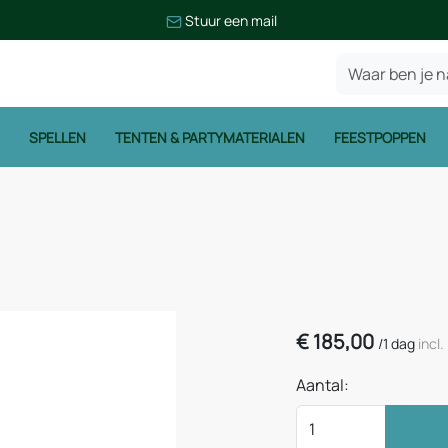
Stuur een mail
SPELLEN
TENTEN & PARTYMATERIALEN
FEESTPOPPEN
€
185,00
/
1 dag
incl
Aantal: